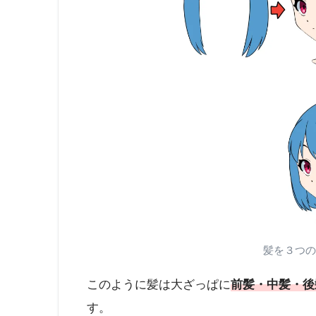
髪を３つの
このように髪は大ざっぱに
前髪・中髪・後
す。