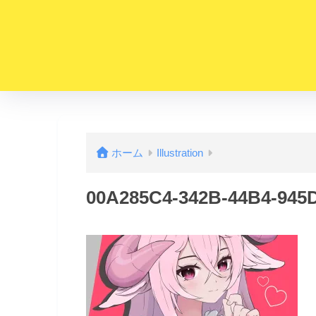
ホーム
Illustration
00A285C4-342B-44B4-945