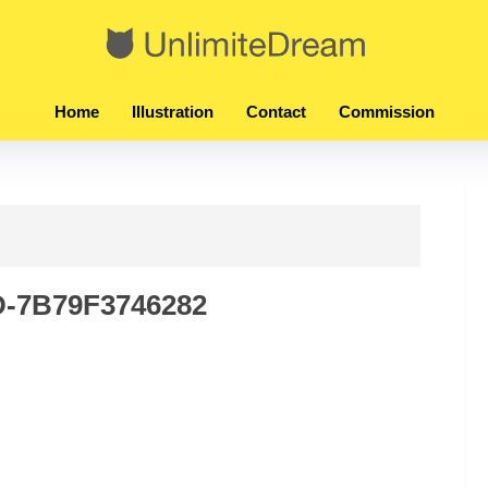
Home
Illustration
Contact
Commission
D-7B79F3746282