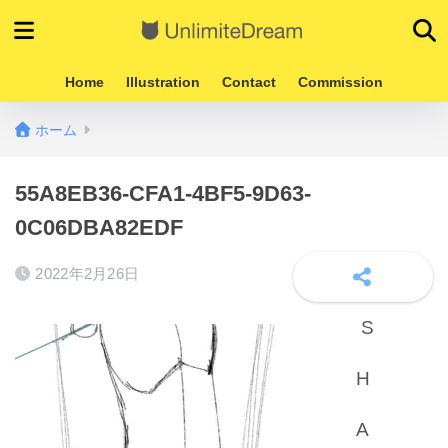
Home
Illustration
Contact
Commission
ホーム
55A8EB36-CFA1-4BF5-9D63-
0C06DBA82EDF
2022年2月26日