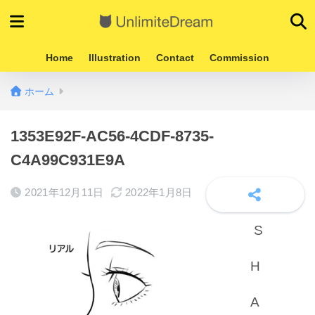
Home
Illustration
Contact
Commission
ホーム
1353E92F-AC56-4CDF-8735-
C4A99C931E9A
2021年12月11日
2022年1月8日