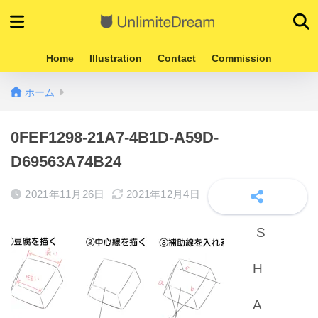
Home
Illustration
Contact
Commission
ホーム
0FEF1298-21A7-4B1D-A59D-
D69563A74B24
2021年11月26日
2021年12月4日