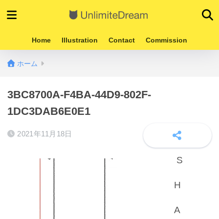
Home
Illustration
Contact
Commission
ホーム
3BC8700A-F4BA-44D9-802F-
1DC3DAB6E0E1
2021年11月18日