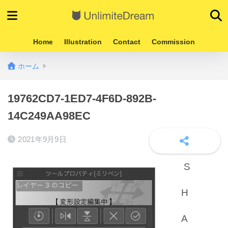
Home
Illustration
Contact
Commission
ホーム
19762CD7-1ED7-4F6D-892B-
14C249AA98EC
2021年9月9日