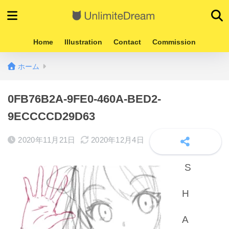
Home
Illustration
Contact
Commission
ホーム
0FB76B2A-9FE0-460A-BED2-
9ECCCCD29D63
2020年11月21日
2020年12月4日